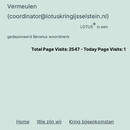
Vermeulen
(
coordinator@lotuskringijsselstein.nl
)
®
LOTUS
is een
gedeponeerd Benelux woordmerk
Total Page Visits: 2547 - Today Page Visits: 1
Home
Wie zijn wij
Kring bijeenkomsten